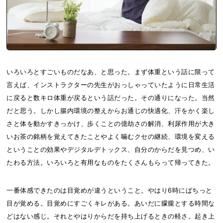
いろいろとすごいものだなあ、と思った。まず体重という話に限って
言えば、インストラクターの先生がおっしゃっていたように日常生活
に戻ると数キロ体重が戻るという話だった。その通りになった。当然
だと思う。しかし腸内環境の整えからお通じの快適化、汗をかく楽し
さと体を動かすきっかけ、歩くことの億劫さの解消、利尿作用が大き
いお茶の銘柄を覚えてきたことやよく噛むクセの継続、環境を変える
ということの効果やデジタルデトックス、自分のからだを見つめ、い
たわる方法。いろいろと有用なものをたくさんもらって帰ってきた。
一番体感できたのは目覚めが違うということ。やはり6時にぱちっと
目が覚める。目覚めにすごくキレがある。あいだに朦朧とする時間な
どはない感じ。それとやはりからだを持ち上げるときの軽さ。起き上