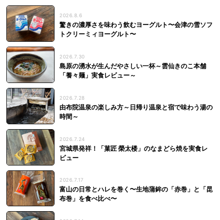
2026.8.6
驚きの濃厚さを味わう飲むヨーグルト〜会津の雪ソフ
トクリーミィヨーグルト〜
2026.7.30
島原の湧水が生んだやさしい一杯～雲仙きのこ本舗
「養々麺」実食レビュー～
2026.7.28
由布院温泉の楽しみ方～日帰り温泉と宿で味わう湯の
時間～
2026.7.24
宮城県発祥！「菓匠 榮太楼」のなまどら焼を実食レ
ビュー
2026.7.17
富山の日常とハレを巻く〜生地蒲鉾の「赤巻」と「昆
布巻」を食べ比べ〜