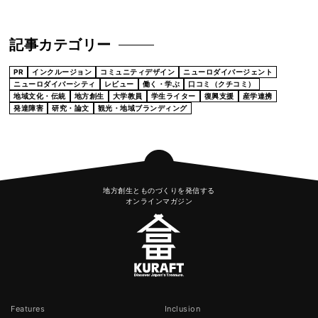
記事カテゴリー
PR
インクルージョン
コミュニティデザイン
ニューロダイバージェント
ニューロダイバーシティ
レビュー
働く・学ぶ
口コミ（クチコミ）
地域文化・伝統
地方創生
大学教員
学生ライター
復興支援
産学連携
発達障害
研究・論文
観光・地域ブランディング
地方創生とものづくりを発信する
オンラインマガジン
Features
Inclusion