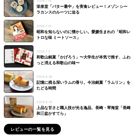
2026.7.14
栄泉堂「バター最中」を実食レビュー！メゾン シー
ラカンスのルーツに迫る
2026.7.10
昭和を知らないのに懐かしい。愛媛生まれの「昭和レ
トロな味 ミートソース」
2026.7.2
和歌山銘菓「かげろう」〜大学生が本気で推す、ふわ
っと消える和歌山の味〜
2026.6.30
記憶に残る深いラムの香り。今治銘菓「ラムリン」を
たどる時間
2026.6.25
上品な甘さと職人技が光る逸品、長崎・琴海堂「長崎
和三盆かすてら」
レビューの一覧を見る