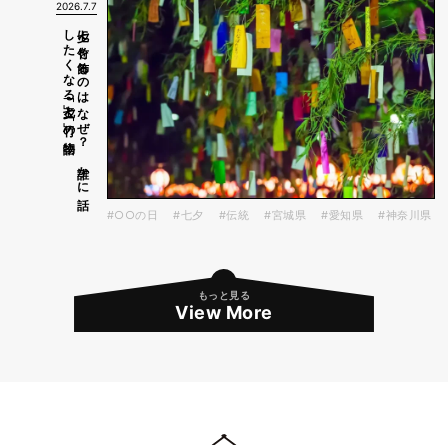
2026.7.7
物語
七夕に
竹を
飾る
の
は
な
ぜ
？
誰か
に
話
し
た
く
な
る
「七夕」と
「竹」の
#○○の日
#七夕
#伝統
#宮城県
#愛知県
#神奈川県
もっと見る
View More