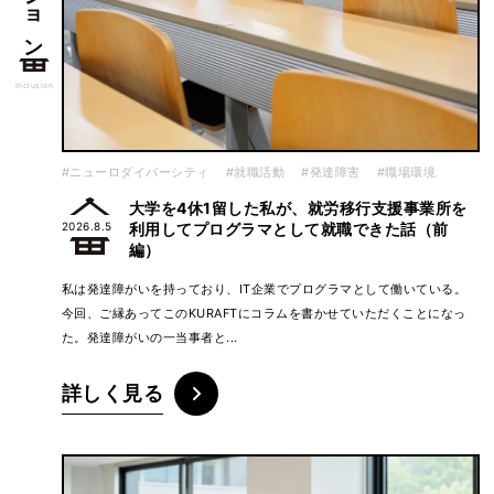
Inclusion
#ニューロダイバーシティ
#就職活動
#発達障害
#職場環境
大学を4休1留した私が、就労移行支援事業所を
2026.8.5
利用してプログラマとして就職できた話（前
編）
私は発達障がいを持っており、IT企業でプログラマとして働いている。
今回、ご縁あってこのKURAFTにコラムを書かせていただくことになっ
た。発達障がいの一当事者と...
詳しく見る