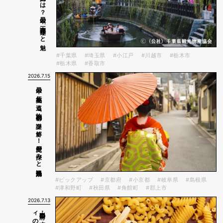
#千葉県
#埼玉県
#小江戸
#川越市
#栃木市
#栃木県
#香取市
2026.7.15
日本の伝統美を巡る旅「小京都」の謎を解く！歴史の深みと観光効果
#ピックアップ
#京都府
#小京都
#岐阜県
#島根県
#津和野町
#秋田県
#角館町
#郡上市
2026.7.13