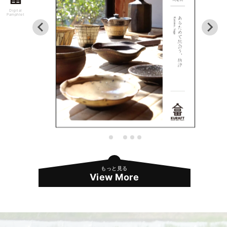
Digital
Pamphlet
もっと見る
View More