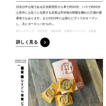
日光の中心地である日光東照宮から車で約30分、バスで約50分
と意外にも近くに位置する足尾は市街地の喧騒を離れた穴場の避
暑地でもあります。また2023年には新たにヴィラがオープン
し、主にヨーロッパからの...
#ピックアップ
#日光市
#栃木県
#環境ツーリズム
#足尾
詳しく見る
2026.7.24
ー
宮城県発祥！
「菓匠
榮太楼」の
な
ま
ど
ら
焼を
実食レ
ビ
ュ