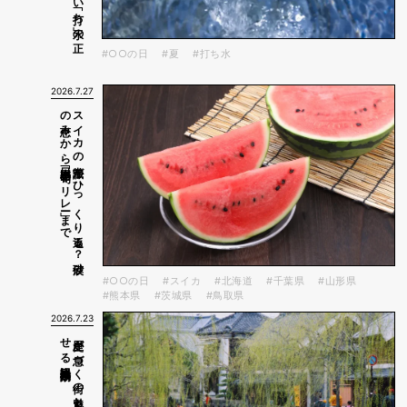
#○○の日
#夏
#打ち水
2026.7.27
で
ス
イ
カ
の
常識が
ひ
っ
く
り
返る
？
砂漠
の
恵み
か
ら
日本全国「旬の
リ
レ
ー」ま
#○○の日
#スイカ
#北海道
#千葉県
#山形県
#熊本県
#茨城県
#鳥取県
2026.7.23
観光経済効果
歴史が
息づ
く
街の
魅力と
は
？
日本の
「三大小江戸」巡り
と
魅
せ
る