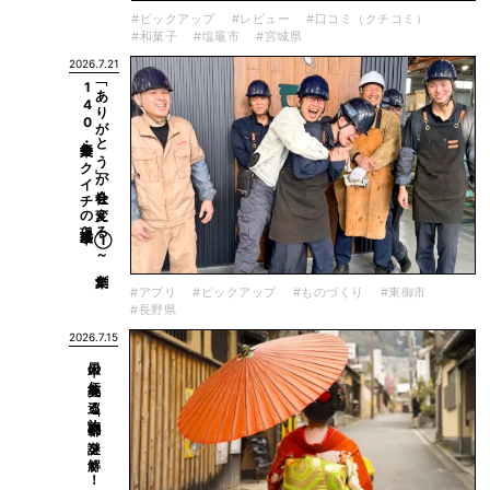
#ピックアップ
#レビュー
#口コミ（クチコミ）
#和菓子
#塩竈市
#宮城県
2026.7.21
現場改革～
「あ
り
が
と
う
」が
会社を
変え
る
①
～
創業
1
4
0
年企業・カ
ク
イ
チ
の
#アプリ
#ピックアップ
#ものづくり
#東御市
#長野県
2026.7.15
日本の伝統美を巡る旅「小京都」の謎を解く！歴史の深みと観光効果