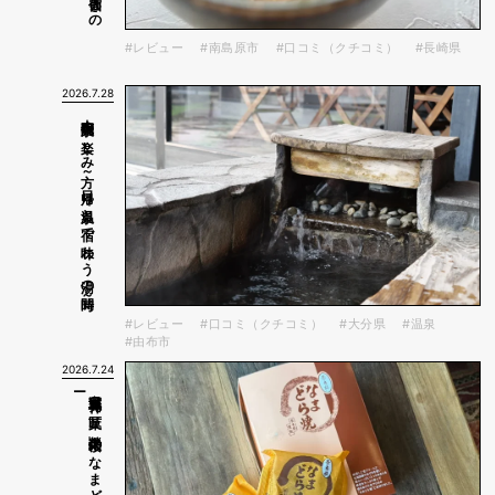
#レビュー
#南島原市
#口コミ（クチコミ）
#長崎県
2026.7.28
由布院温泉の楽しみ方～日帰り温泉と宿で味わう湯の時間～
#レビュー
#口コミ（クチコミ）
#大分県
#温泉
#由布市
2026.7.24
ー
宮城県発祥！
「菓匠
榮太楼」の
な
ま
ど
ら
焼を
実食レ
ビ
ュ