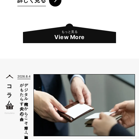
詳しく見る
もっと見る
View More
2026.8.4
余白
デ
ジ
タ
ル
時代だ
か
ら
こ
そ
輝く
！
「名刺香」
が
も
た
ら
す
大人の
心の
コラム
Columns