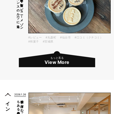
迫る
栄泉堂「バ
タ
ー最中」を
実食レ
ビ
ュ
ー！
メ
ゾ
ン
シ
ーラ
カ
ン
ス
の
ル
ーツ
に
#レビュー
#丸森町
#仙台市
#口コミ（クチコミ）
#和菓子
#宮城県
もっと見る
View More
2026.1.26
柴田慶信商店）