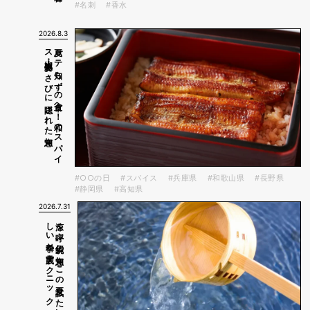
#名刺
#香水
2026.8.3
知恵
夏バ
テ
知ら
ず
の
食卓へ
！
和の
ス
パ
イ
ス
山椒・生姜・わ
さ
び
に
隠さ
れ
た
#○○の日
#スパイス
#兵庫県
#和歌山県
#長野県
#静岡県
#高知県
2026.7.31
ク
涼を
呼ぶ
伝統の
知恵。
こ
の
夏試し
た
い
「打ち
水」の
正
し
い
科学と
実践テ
ク
ニ
ッ