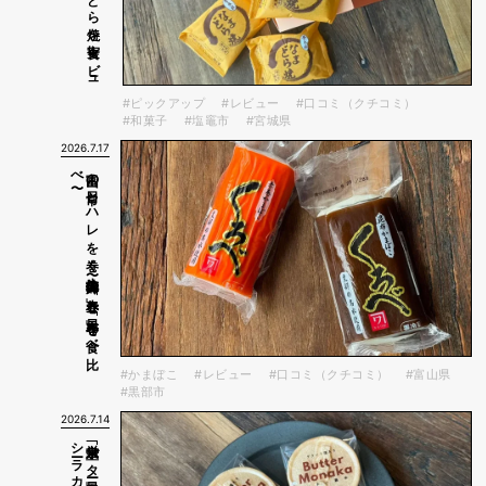
#ピックアップ
#レビュー
#口コミ（クチコミ）
#和菓子
#塩竈市
#宮城県
2026.7.17
〜
富山の
日常と
ハ
レ
を
巻く
〜生地蒲鉾の
「赤巻」と
「昆布巻」を
食べ
比
べ
#かまぼこ
#レビュー
#口コミ（クチコミ）
#富山県
#黒部市
2026.7.14