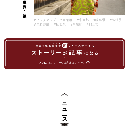
#ピックアップ
#京都府
#小京都
#岐阜県
#島根県
#津和野町
#秋田県
#角館町
#郡上市
ニュース