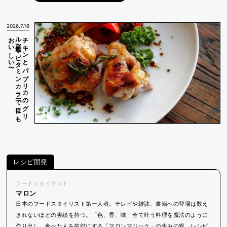
2026.7.16
〜
チ
キ
ン
と
パ
プ
リ
カ
の
グ
リ
ル
〜元気な
ビ
タ
ミ
ン
カ
ラ
ーで
目に
も
お
い
し
い
レシピ開発
フードスタイリスト
マロン
日本のフードスタイリスト第一人者。テレビや雑誌、書籍への登場は数え
きれないほどの実績を持つ。「色、香、味」全て叶う料理を魔法のように
作り出し、食べた人を笑顔にする「マロンマジック」の生みの親。レシピ