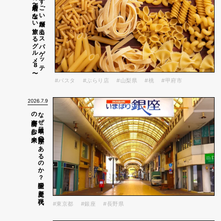
〜
山梨・甲府の
す
ご
い
麺が
出る
ス
パ
ゲ
ッ
テ
ィ
の
店〜店名の
出な
い
旅す
る
グ
ル
メ
8
#パスタ
#ぶらり店
#山梨県
#桃
#甲府市
2026.7.9
未来
な
ぜ
日本中に
「〇〇銀座」が
あ
る
の
か
？
誕生の
歴史と
現代
の
商店街が
歩む
#東京都
#銀座
#長野県