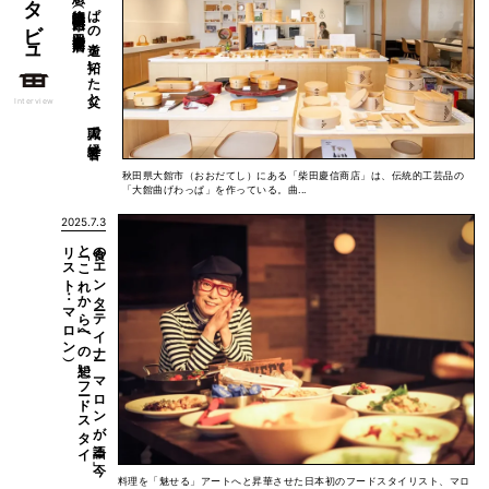
独学で
曲げ
わ
っ
ぱ
の
道を
拓い
た
父と
、
職人で
経営者で
も
あ
る
息子の
物語（秋田県大館市：
インタビュー
Interview
秋田県大館市（おおだてし）にある「柴田慶信商店」は、伝統的工芸品の
「大館曲げわっぱ」を作っている。曲...
2025.7.3
）
食の
エ
ン
タ
ーテ
イ
ナ
ー、
マ
ロ
ン
が
語る
「今」
と
「こ
れ
か
ら
」へ
の
想い
（フ
ード
ス
タ
イ
リ
ス
ト
：
マ
ロ
ン
料理を「魅せる」アートへと昇華させた日本初のフードスタイリスト、マロ