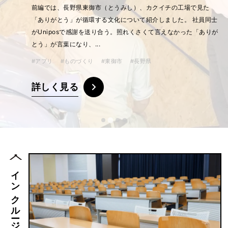
「社員数をほとんど増やさずに、営業利益を5年で3倍にした会社
がある」 そう聞くと、まず思い浮かぶのは、新しい設備や大胆な
事業戦略のようなものかもしれません。けれど、そのきっかけの
ひとつが、社員同士で「...
#アプリ
#ピックアップ
#ものづくり
#東御市
#長野県
詳しく見る
インクルージョン