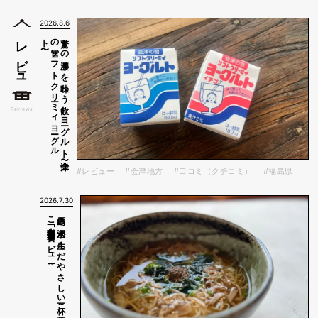
2026.8.6
〜
驚き
の
濃厚さ
を
味わ
う
飲む
ヨ
ーグ
ル
ト
〜会津
の
雪ソ
フ
ト
ク
リ
ーミ
ィ
ヨ
ーグ
ル
ト
レビュー
Reviews
#レビュー
#会津地方
#口コミ（クチコミ）
#福島県
2026.7.30
ー～
島原の
湧水が
生ん
だ
や
さ
し
い
一杯～
雲仙き
の
こ
本舗「養々麺」実食レ
ビ
ュ