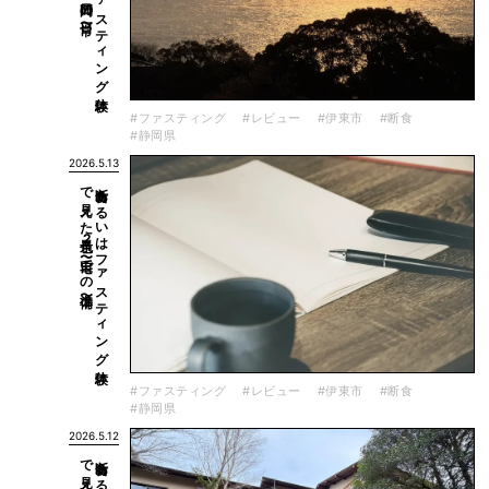
#ファスティング
#レビュー
#伊東市
#断食
#静岡県
2026.5.13
準備〜
断食あ
る
い
は
フ
ァ
ス
テ
ィ
ン
グ
体験
で
見え
た
景色2
〜自宅で
の
#ファスティング
#レビュー
#伊東市
#断食
#静岡県
2026.5.12