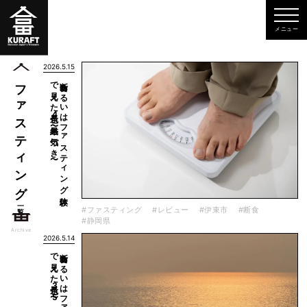
2026.5.15
〜
断食あ
る
い
は
フ
ァ
ス
テ
ィ
ン
グ
体験
で
見え
た
景色4
〜結果と
気づ
き
ファスティング
一覧
#ファスティング
#レビュー
#伊東市
#断食
#静岡県
Archive
2026.5.14
日常〜
断食あ
る
い
は
フ
ァ
ス
テ
ィ
ン
グ
体験
で
見え
た
景色3
〜5
日間の