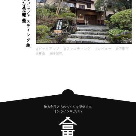
〜
断食あ
る
い
は
フ
ァ
ス
テ
ィ
ン
グ
体験
で
見え
た
景色1
〜事前情報と
心構え
#ピックアップ
#ファスティング
#レビュー
#伊東市
#断食
#静岡県
地方創生とものづくりを発信する
オンラインマガジン