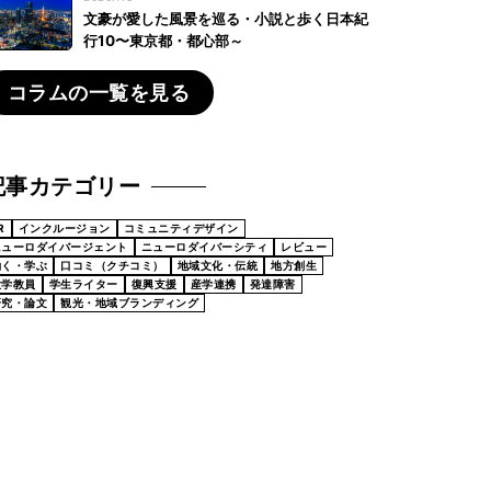
文豪が愛した風景を巡る・小説と歩く日本紀
行10〜東京都・都心部～
コラムの一覧を見る
記事カテゴリー
R
インクルージョン
コミュニティデザイン
ニューロダイバージェント
ニューロダイバーシティ
レビュー
働く・学ぶ
口コミ（クチコミ）
地域文化・伝統
地方創生
大学教員
学生ライター
復興支援
産学連携
発達障害
研究・論文
観光・地域ブランディング