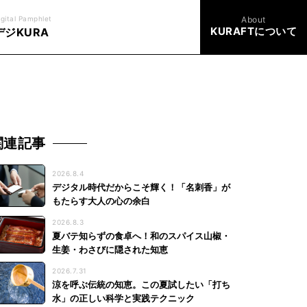
igital Pamphlet
About
KURAFTについて
デジKURA
関連記事
2026.8.4
デジタル時代だからこそ輝く！「名刺香」が
もたらす大人の心の余白
2026.8.3
夏バテ知らずの食卓へ！和のスパイス山椒・
生姜・わさびに隠された知恵
2026.7.31
涼を呼ぶ伝統の知恵。この夏試したい「打ち
水」の正しい科学と実践テクニック