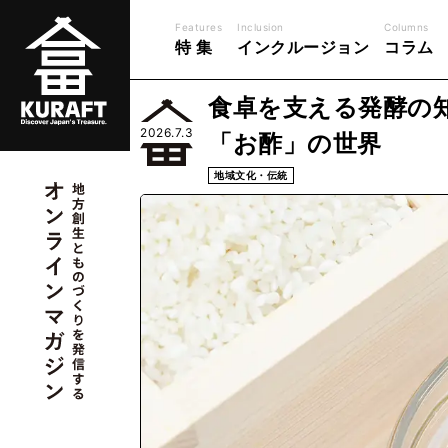
Features
Inclusion
Columns
特 集
インクルージョン
コラム
食卓を支える発酵の
2026.7.3
「お酢」の世界
地域文化・伝統