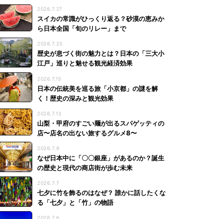
2026.7.27
スイカの常識がひっくり返る？砂漠の恵みか
ら日本全国「旬のリレー」まで
2026.7.23
歴史が息づく街の魅力とは？日本の「三大小
江戸」巡りと魅せる観光経済効果
2026.7.15
日本の伝統美を巡る旅「小京都」の謎を解
く！歴史の深みと観光効果
2026.7.13
山梨・甲府のすごい麺が出るスパゲッティの
店〜店名の出ない旅するグルメ8〜
2026.7.9
なぜ日本中に「〇〇銀座」があるのか？誕生
の歴史と現代の商店街が歩む未来
2026.7.7
七夕に竹を飾るのはなぜ？ 誰かに話したくな
る「七夕」と「竹」の物語
2026.7.6