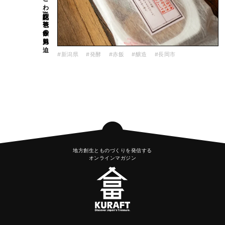
#新潟県
#発酵
#赤飯
#醸造
#長岡市
地方創生とものづくりを発信する
オンラインマガジン