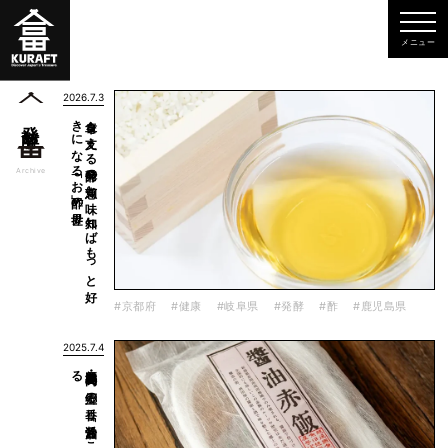
2026.7.3
世界
食卓を
支え
る
発酵の
知恵と
味、
知れ
ば
も
っ
と
好
き
に
な
る
「お
酢」の
発酵
一覧
Archive
#京都府
#健康
#岐阜県
#発酵
#酢
#鹿児島県
2025.7.4
る
新潟県・長岡の
郷土の
香り
「醤油お
こ
わ
」探訪記～
茶色い
赤飯の
魅力に
迫