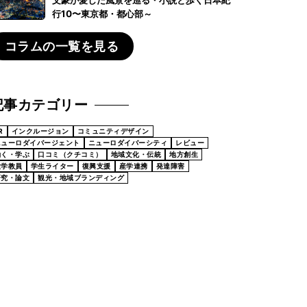
行10〜東京都・都心部～
コラムの一覧を見る
記事カテゴリー
R
インクルージョン
コミュニティデザイン
ニューロダイバージェント
ニューロダイバーシティ
レビュー
働く・学ぶ
口コミ（クチコミ）
地域文化・伝統
地方創生
大学教員
学生ライター
復興支援
産学連携
発達障害
研究・論文
観光・地域ブランディング