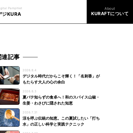
igital Pamphlet
About
KURAFTについて
デジKURA
関連記事
2026.8.4
デジタル時代だからこそ輝く！「名刺香」が
もたらす大人の心の余白
2026.8.3
夏バテ知らずの食卓へ！和のスパイス山椒・
生姜・わさびに隠された知恵
2026.7.31
涼を呼ぶ伝統の知恵。この夏試したい「打ち
水」の正しい科学と実践テクニック