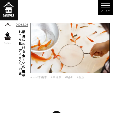
2026.5.26
道～
昭和の
祭り
に
お
け
る
金魚す
く
い
の
挑戦～
破
れ
て
も
挑む
、
デ
メ
キ
ン
へ
の
金魚
一覧
Archive
#大和郡山市
#奈良県
#昭和
#金魚