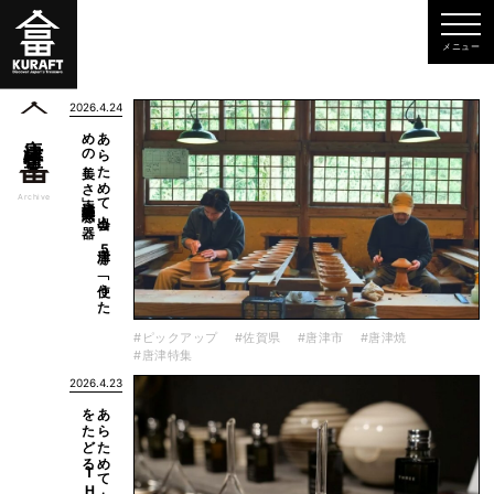
2026.4.24
器～
あ
ら
た
め
て
出会う
、
唐津5
～
「使う
た
め
の
美し
さ
」唐津焼・隆太窯の
唐津特集
一覧
Archive
#ピックアップ
#佐賀県
#唐津市
#唐津焼
#唐津特集
2026.4.23
呼子蒸留所～
あ
ら
た
め
て
出会う
、
唐津4
～
香り
の
源流
を
た
ど
る
T
H
R
E
E