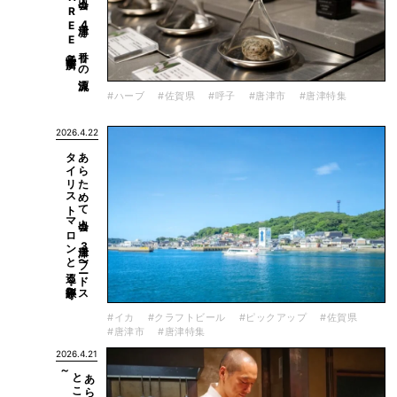
#ハーブ
#佐賀県
#呼子
#唐津市
#唐津特集
2026.4.22
旅・呼子〜
あ
ら
た
め
て
出会う
、
唐津3
〜フ
ード
ス
タ
イ
リ
ス
ト
マ
ロ
ン
と
巡る
#イカ
#クラフトビール
#ピックアップ
#佐賀県
#唐津市
#唐津特集
2026.4.21
～