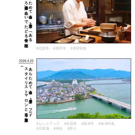
あ
ら
た
め
て
出会う
、
唐津2
～
「あ
る
と
こ
ろ
」唐津の
山あ
い
で
た
ど
る
食の
記憶
#佐賀県
#唐津市
#唐津特集
2026.4.20
～
あ
ら
た
め
て
出会う
、
唐津1
～
フ
ード
ス
タ
イ
リ
ス
ト
マ
ロ
ン
と
巡る
旅・唐津
#ピックアップ
#佐賀県
#唐津市
#唐津特集
#日本酒
#神社
#祭り