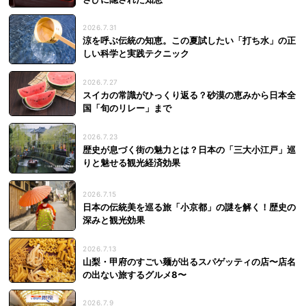
2026.7.31
涼を呼ぶ伝統の知恵。この夏試したい「打ち水」の正
しい科学と実践テクニック
2026.7.27
スイカの常識がひっくり返る？砂漠の恵みから日本全
国「旬のリレー」まで
2026.7.23
歴史が息づく街の魅力とは？日本の「三大小江戸」巡
りと魅せる観光経済効果
2026.7.15
日本の伝統美を巡る旅「小京都」の謎を解く！歴史の
深みと観光効果
2026.7.13
山梨・甲府のすごい麺が出るスパゲッティの店〜店名
の出ない旅するグルメ8〜
2026.7.9