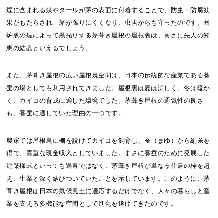
煙に含まれる煤やタールが茅の表面に付着することで、防虫・防腐効
果がもたらされ、茅が腐りにくくなり、虫害からも守ったのです。囲
炉裏の煙によって黒光りする茅葺き屋根の屋根裏は、まさに先人の知
恵の結晶といえるでしょう。
また、茅葺き屋根の広い屋根裏空間は、日本の伝統的な産業である養
蚕の場としても利用されてきました。屋根裏は夏は涼しく、冬は暖か
く、カイコの育成に適した環境でした。茅葺き屋根の通気性の良さ
も、養蚕に適していた理由の一つです。
農家では屋根裏に棚を設けてカイコを飼育し、蚕（まゆ）から絹糸を
得て、貴重な現金収入としていました。まさに養蚕のために発展した
建築様式といっても過言ではなく、茅葺き屋根が単なる住居の枠を超
え、生業と深く結びついていたことを示しています。このように、茅
葺き屋根は日本の気候風土に適応するだけでなく、人々の暮らしと産
業を支える多機能な空間として進化を遂げてきたのです。