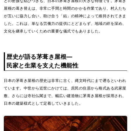
との密接な結びつきも、日本の茅葺き屋根の大きな特徴です。茅葺き
屋根の葺き替えは、非常に手間と時間のかかる作業であり、村人たち
が互いに協力し合い、助け合う「結」の精神によって維持されてきま
した。これは、単なる労働力の提供にとどまらず、地域の絆を深め、
文化を継承していくための重要な儀式でもありました。
歴史が語る茅葺き屋根—
民家と生業を支えた機能性
日本の茅葺き屋根の歴史は非常に古く、縄文時代にまで遡るといわれ
ています。中世から近世にかけては、庶民の住居から格式ある武家屋
敷、さらには寺社仏閣まで、幅広い建造物に茅葺き屋根が採用され、
日本の建築様式として定着していきました。