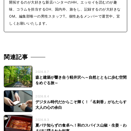
開拓するのが大好きな新店ハンターのHH。エッセイを読むのが趣
味、コラムを担当するOH、国内外、旅をし、記録するのが大好きな
OM。編集部唯一の男性スタッフT。個性あるメンバーで運営中。宜
しくお願いいたします。
関連記事
2026.8.7
森と建築が響き合う軽井沢へ～自然とともに歩む空間
をめぐる旅～
2026.8.4
デジタル時代だからこそ輝く！「名刺香」がもたらす
大人の心の余白
2026.8.3
夏バテ知らずの食卓へ！和のスパイス山椒・生姜・わ
さびに隠された知恵