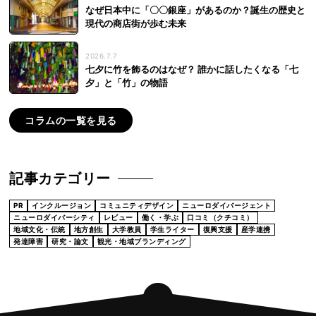
なぜ日本中に「〇〇銀座」があるのか？誕生の歴史と
現代の商店街が歩む未来
2026.7.7
七夕に竹を飾るのはなぜ？ 誰かに話したくなる「七
夕」と「竹」の物語
コラムの一覧を見る
記事カテゴリー
PR
インクルージョン
コミュニティデザイン
ニューロダイバージェント
ニューロダイバーシティ
レビュー
働く・学ぶ
口コミ（クチコミ）
地域文化・伝統
地方創生
大学教員
学生ライター
復興支援
産学連携
発達障害
研究・論文
観光・地域ブランディング