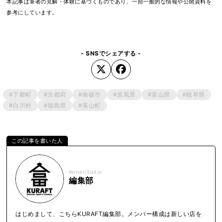
本記事は筆者の見解・体験に基づくものであり、一部一般的な情報や公開資料を
参考にしています。
- SNSでシェアする -
#下郷町
#京都府
#南砺市
#原風景
#富山県
#岐阜県
#白川村
#福島県
#美山町
Writer/Editor
編集部
はじめまして、こちらKURAFT編集部。メンバー構成は新しい店を