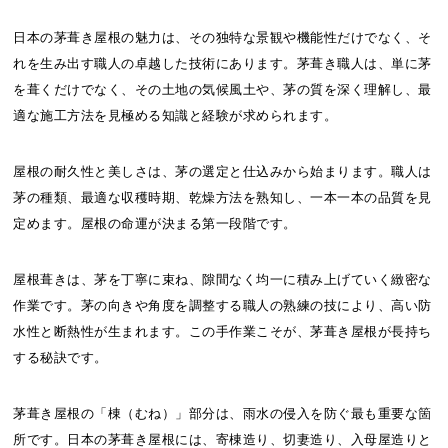
日本の茅葺き屋根の魅力は、その独特な景観や機能性だけでなく、そ
れを生み出す職人の卓越した技術にあります。茅葺き職人は、単に茅
を葺くだけでなく、その土地の気候風土や、茅の質を深く理解し、最
適な施工方法を見極める知識と経験が求められます。
屋根の耐久性と美しさは、茅の選定と仕込みから始まります。職人は
茅の種類、最適な収穫時期、乾燥方法を熟知し、一本一本の品質を見
定めます。屋根の命運が決まる第一段階です。
屋根葺きは、茅を丁寧に束ね、隙間なく均一に積み上げていく緻密な
作業です。茅の向きや角度を調整する職人の熟練の技により、高い防
水性と断熱性が生まれます。この手作業こそが、茅葺き屋根が長持ち
する秘訣です。
茅葺き屋根の「棟（むね）」部分は、雨水の侵入を防ぐ最も重要な箇
所です。日本の茅葺き屋根には、寄棟造り、切妻造り、入母屋造りと