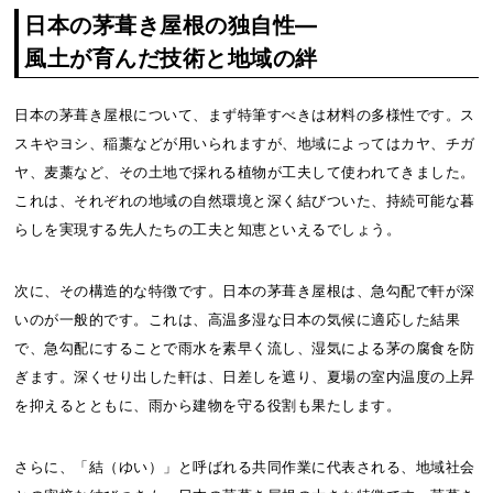
日本の茅葺き屋根の独自性―
風土が育んだ技術と地域の絆
日本の茅葺き屋根について、まず特筆すべきは材料の多様性です。ス
スキやヨシ、稲藁などが用いられますが、地域によってはカヤ、チガ
ヤ、麦藁など、その土地で採れる植物が工夫して使われてきました。
これは、それぞれの地域の自然環境と深く結びついた、持続可能な暮
らしを実現する先人たちの工夫と知恵といえるでしょう。
次に、その構造的な特徴です。日本の茅葺き屋根は、急勾配で軒が深
いのが一般的です。これは、高温多湿な日本の気候に適応した結果
で、急勾配にすることで雨水を素早く流し、湿気による茅の腐食を防
ぎます。深くせり出した軒は、日差しを遮り、夏場の室内温度の上昇
を抑えるとともに、雨から建物を守る役割も果たします。
さらに、「結（ゆい）」と呼ばれる共同作業に代表される、地域社会