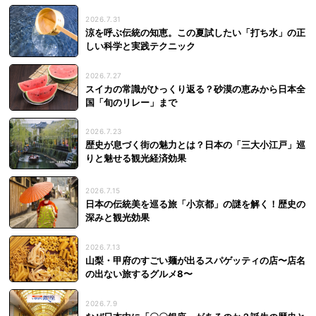
2026.7.31
涼を呼ぶ伝統の知恵。この夏試したい「打ち水」の正
しい科学と実践テクニック
2026.7.27
スイカの常識がひっくり返る？砂漠の恵みから日本全
国「旬のリレー」まで
2026.7.23
歴史が息づく街の魅力とは？日本の「三大小江戸」巡
りと魅せる観光経済効果
2026.7.15
日本の伝統美を巡る旅「小京都」の謎を解く！歴史の
深みと観光効果
2026.7.13
山梨・甲府のすごい麺が出るスパゲッティの店〜店名
の出ない旅するグルメ8〜
2026.7.9