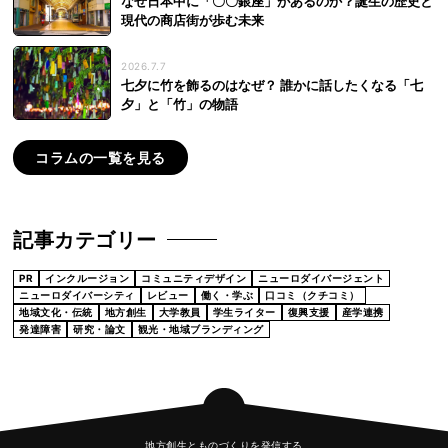
なぜ日本中に「〇〇銀座」があるのか？誕生の歴史と
現代の商店街が歩む未来
2026.7.7
七夕に竹を飾るのはなぜ？ 誰かに話したくなる「七
夕」と「竹」の物語
コラムの一覧を見る
記事カテゴリー
PR
インクルージョン
コミュニティデザイン
ニューロダイバージェント
ニューロダイバーシティ
レビュー
働く・学ぶ
口コミ（クチコミ）
地域文化・伝統
地方創生
大学教員
学生ライター
復興支援
産学連携
発達障害
研究・論文
観光・地域ブランディング
地方創生とものづくりを発信する