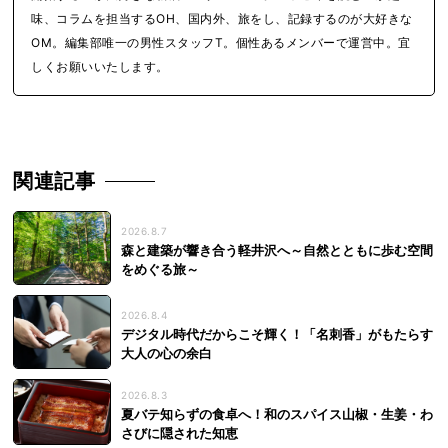
味、コラムを担当するOH、国内外、旅をし、記録するのが大好きな
OM。編集部唯一の男性スタッフT。個性あるメンバーで運営中。宜
しくお願いいたします。
関連記事
2026.8.7
森と建築が響き合う軽井沢へ～自然とともに歩む空間
をめぐる旅～
2026.8.4
デジタル時代だからこそ輝く！「名刺香」がもたらす
大人の心の余白
2026.8.3
夏バテ知らずの食卓へ！和のスパイス山椒・生姜・わ
さびに隠された知恵