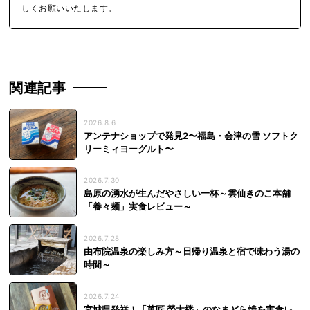
しくお願いいたします。
関連記事
2026.8.6
アンテナショップで発見2〜福島・会津の雪 ソフトク
リーミィヨーグルト〜
2026.7.30
島原の湧水が生んだやさしい一杯～雲仙きのこ本舗
「養々麺」実食レビュー～
2026.7.28
由布院温泉の楽しみ方～日帰り温泉と宿で味わう湯の
時間～
2026.7.24
宮城県発祥！「菓匠 榮太楼」のなまどら焼を実食レ