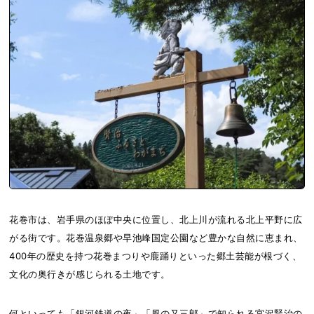
花巻市は、岩手県のほぼ中央に位置し、北上川が流れる北上平野に広
がる街です。花巻温泉郷や早池峰国定公園など豊かな自然に恵まれ、
400年の歴史を持つ花巻まつりや鹿踊りといった郷土芸能が根づく、
文化の奥行きが感じられる土地です。
何といっても「銀河鉄道の夜」「風の又三郎」で知られる宮沢賢治の