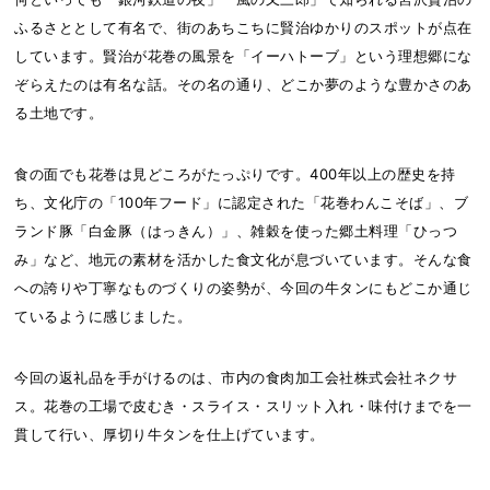
ふるさととして有名で、街のあちこちに賢治ゆかりのスポットが点在
しています。賢治が花巻の風景を「イーハトーブ」という理想郷にな
ぞらえたのは有名な話。その名の通り、どこか夢のような豊かさのあ
る土地です。
食の面でも花巻は見どころがたっぷりです。400年以上の歴史を持
ち、文化庁の「100年フード」に認定された「花巻わんこそば」、ブ
ランド豚「白金豚（はっきん）」、雑穀を使った郷土料理「ひっつ
み」など、地元の素材を活かした食文化が息づいています。そんな食
への誇りや丁寧なものづくりの姿勢が、今回の牛タンにもどこか通じ
ているように感じました。
今回の返礼品を手がけるのは、市内の食肉加工会社株式会社ネクサ
ス。花巻の工場で皮むき・スライス・スリット入れ・味付けまでを一
貫して行い、厚切り牛タンを仕上げています。