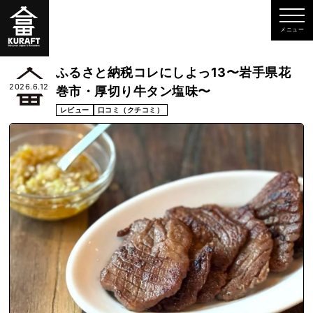
ふるさと納税コレにしよっ13〜岩手県花
2026.6.12
巻市・厚切り牛タン塩味〜
レビュー
口コミ（クチコミ）