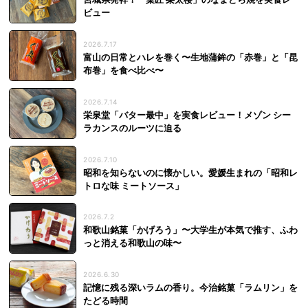
ビュー
2026.7.17
富山の日常とハレを巻く〜生地蒲鉾の「赤巻」と「昆
布巻」を食べ比べ〜
2026.7.14
栄泉堂「バター最中」を実食レビュー！メゾン シー
ラカンスのルーツに迫る
2026.7.10
昭和を知らないのに懐かしい。愛媛生まれの「昭和レ
トロな味 ミートソース」
2026.7.2
和歌山銘菓「かげろう」〜大学生が本気で推す、ふわ
っと消える和歌山の味〜
2026.6.30
記憶に残る深いラムの香り。今治銘菓「ラムリン」を
たどる時間