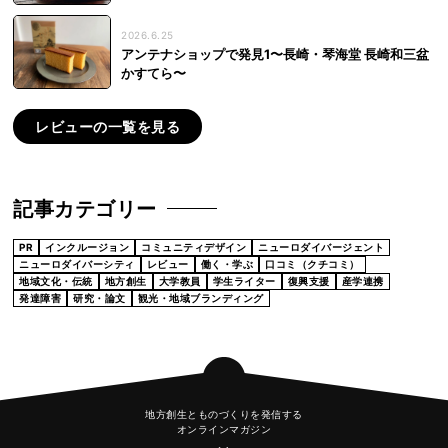
2026.6.25
アンテナショップで発見1〜長崎・琴海堂 長崎和三盆
かすてら〜
レビューの一覧を見る
記事カテゴリー
PR
インクルージョン
コミュニティデザイン
ニューロダイバージェント
ニューロダイバーシティ
レビュー
働く・学ぶ
口コミ（クチコミ）
地域文化・伝統
地方創生
大学教員
学生ライター
復興支援
産学連携
発達障害
研究・論文
観光・地域ブランディング
地方創生とものづくりを発信する
オンラインマガジン