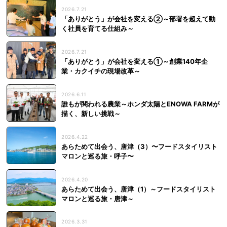
2026.7.21
「ありがとう」が会社を変える②～部署を超えて動
く社員を育てる仕組み～
2026.7.21
「ありがとう」が会社を変える①～創業140年企
業・カクイチの現場改革～
2026.6.11
誰もが関われる農業～ホンダ太陽とENOWA FARMが
描く、新しい挑戦～
2026.4.22
あらためて出会う、唐津（3）〜フードスタイリスト
マロンと巡る旅・呼子〜
2026.4.20
あらためて出会う、唐津（1）～フードスタイリスト
マロンと巡る旅・唐津～
2026.3.31