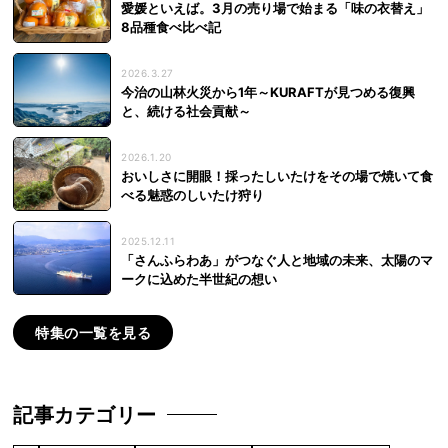
愛媛といえば。3月の売り場で始まる「味の衣替え」
8品種食べ比べ記
2026.3.27
今治の山林火災から1年～KURAFTが見つめる復興
と、続ける社会貢献～
2026.1.20
おいしさに開眼！採ったしいたけをその場で焼いて食
べる魅惑のしいたけ狩り
2025.12.11
「さんふらわあ」がつなぐ人と地域の未来、太陽のマ
ークに込めた半世紀の想い
特集の一覧を見る
記事カテゴリー