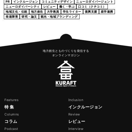
PR
インクルージョン
コミュニティデザイン
ニューロダイバージェント
ニューロダイバーシティ
レビュー
働く・学ぶ
口コミ（クチコミ）
地域文化・伝統
地方創生
大学教員
学生ライター
復興支援
産学連携
発達障害
研究・論文
観光・地域ブランディング
地方創生とものづくりを発信する
オンラインマガジン
Features
Inclusion
特 集
インクルージョン
Columns
Review
コラム
レビュー
Podcast
Interview