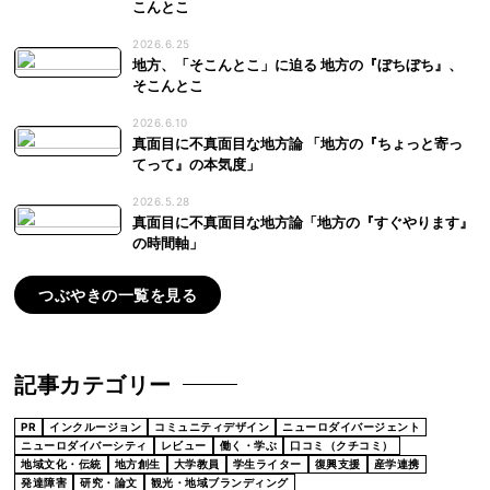
こんとこ
2026.6.25
地方、「そこんとこ」に迫る 地方の『ぼちぼち』、
そこんとこ
2026.6.10
真面目に不真面目な地方論 「地方の『ちょっと寄っ
てって』の本気度」
2026.5.28
真面目に不真面目な地方論「地方の『すぐやります』
の時間軸」
つぶやきの一覧を見る
記事カテゴリー
PR
インクルージョン
コミュニティデザイン
ニューロダイバージェント
ニューロダイバーシティ
レビュー
働く・学ぶ
口コミ（クチコミ）
地域文化・伝統
地方創生
大学教員
学生ライター
復興支援
産学連携
発達障害
研究・論文
観光・地域ブランディング