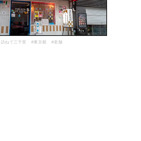
を訪ねて三千里
#東京都
#老舗