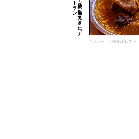
味を
訪ね
て
三千里（2
）戦後の
銀座を
見て
き
た
「ナ
イ
ル
レ
ス
ト
ラ
ン
#カレー
#味を訪ねて三