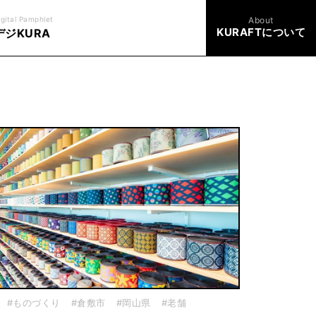
igital Pamphlet
About
KURAFTについて
デジKURA
#ものづくり
#倉敷市
#岡山県
#老舗