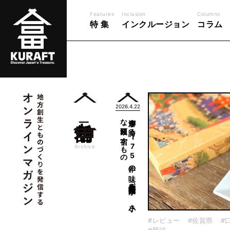
Features
Inclusion
Columns
特 集
インクルージョン
コラム
2026.4.22
老舗
の
唐津が
誇る
1
7
5
年の
味。
大原老舗「松露饅頭」が
、
小さ
な
饅頭に
宿す
も
一覧
Archive
#レビュー
#佐賀県
#