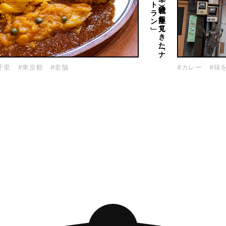
味を
訪ね
て
三千里（1
）戦後の
銀座を
見て
き
た
「ナ
イ
ル
レ
ス
ト
ラ
ン
千里
#東京都
#老舗
#カレー
#味