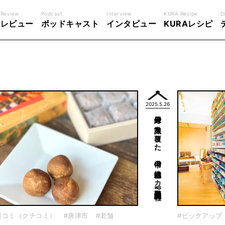
Review
Podcast
Interview
KURA Recipe
D
レビュー
ポッドキャスト
インタビュー
KURAレシピ
2025.5.26
畳縁の常識を覆した、備中の織物メーカー〜髙田織物株式会社〜
口コミ（クチコミ）
#唐津市
#老舗
#ピックアップ