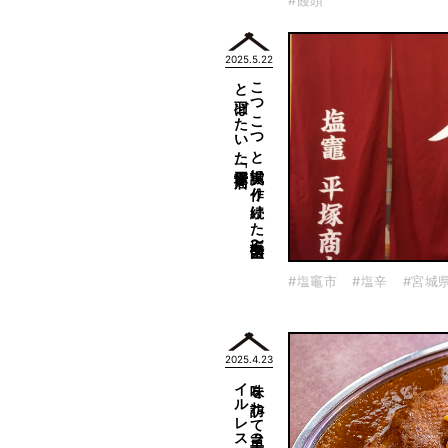
#饅頭
2025.5.22
「平塚商店」〜
こ
つ
こ
つ
と
誠実に
作り
続け
た
塩辛〜全国区へ
と
羽ば
た
い
た
#塩竈市
#塩辛
#宮城
2025.4.23
」