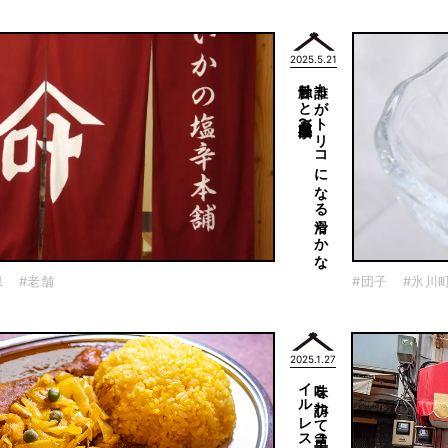
2025.5.21
食感〜白玉団子～
誰も
が
ト
リ
コ
に
な
る
滑ら
か
な
舌触り
と
県
#老舗
#団子
#氷川
2025.1.27
」