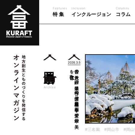
Features
Inclusion
Columns
特 集
インクルージョン
コラム
2026.3.5
岡山県
～
雪の
兼六、
緑の
後楽、
梅の
偕楽～
日本三名園、
四季を
愛で
日本の
美
を
次世代へ
一覧
Archive
#三名園
#岡山市
#岡山