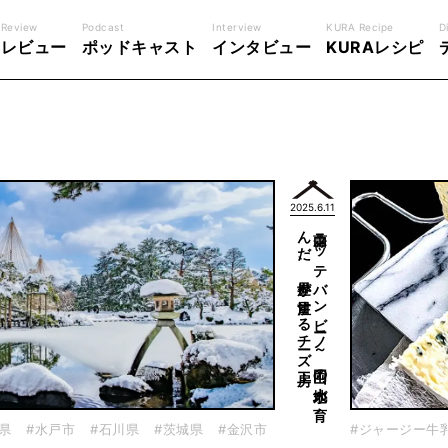
Review
Podcast
Interview
KURA Recipe
D
レビュー
ポッドキャスト
インタビュー
KURAレシピ
2025.6.11
工房
蒜山ラ
ッ
テ
バ
ン
ビ
ーノ
～
岡山の
大地が
育
ん
だ
、
世界が
注目す
る
チ
ーズ
県
#水戸市
#石川県
#茨城県
#金沢市
#ジャージー牛