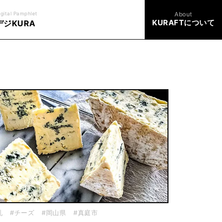
igital Pamphlet
About
KURAFTについて
デジKURA
乳
#チーズ
#岡山県
#真庭市