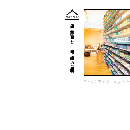
2025.5.26
畳縁の常識を覆した、備中の織物メーカー〜髙田織物株式会社〜
#ピックアップ
#ものづ