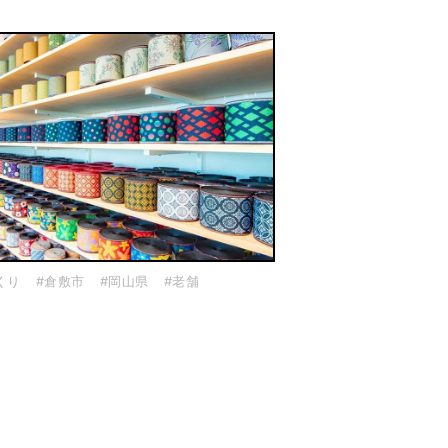
くり
#倉敷市
#岡山県
#老舗