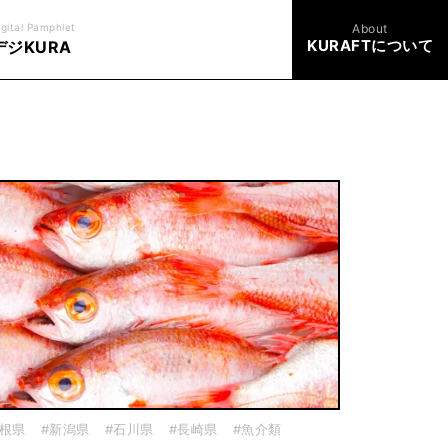
igital Pamphlet
About
KURAFTについて
デジKURA
島根県
#新潟県
#石川県
#長崎県
#魚介類