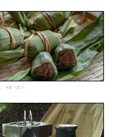
県
#食べ比べ