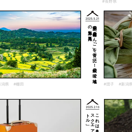
#長野県
2025.5.21
再発見
新潟の
名産品「笹だ
ん
ご
」を
食べ
比べ
！
伝統の
味で
地域
の
魅力を
新潟県
#棚田
#団子
#新潟
2025.2.13
」