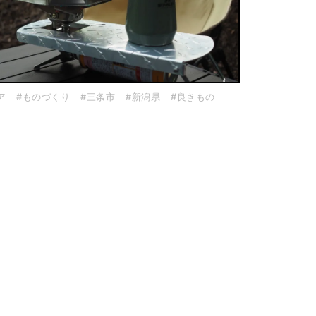
ア
#ものづくり
#三条市
#新潟県
#良きもの