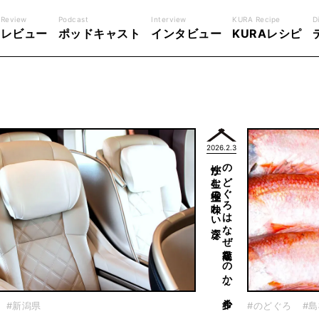
Review
Podcast
Interview
KURA Recipe
D
レビュー
ポッドキャスト
インタビュー
KURAレシピ
2026.2.3
～
の
ど
ぐ
ろ
は
な
ぜ
高級な
の
か
～
希少
性が
生む
極上の
味わ
い
深さ
#新潟県
#のどぐろ
#