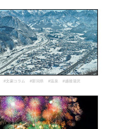
#文豪コラム
#新潟県
#温泉
#越後湯沢