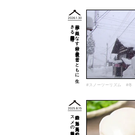
2026.1.30
新潟県十日町市～
四季が
織り
な
す
日本の
雪景色～
雪と
と
も
に
生
き
る
#スノーツーリズム
#冬
2025.8.15
栄養力