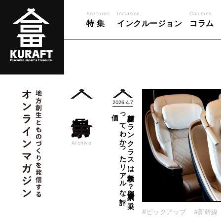
Features
Inclusion
Columns
特 集
インクルージョン
コラム
2026.4.7
新潟県
価
新幹線グ
ラ
ン
ク
ラ
ス
は
無駄か
？
新潟〜東京で
乗
っ
て
わ
か
っ
た
リ
ア
ル
な
評
一覧
Archive
#ピックアップ
#新幹線