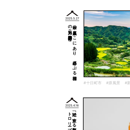
2025.5.27
新潟県十日町市～
日本の
原風景こ
こ
に
あ
り
、
心揺さ
ぶ
る
棚田
の
魅力～
#十日町市
#原風景
#
2025.4.16