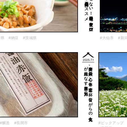
日本の
夏に
欠か
せ
な
い
！
全国各地の
夜空を
煌び
や
か
に
彩る
花火大会鑑賞の
ス
ス
田県
#納豆
#茨城県
#大仙市
#新
2025.7.1
魅力～
蕎麦、
日本人の
心と
体を
癒す
一杯～
昔な
が
ら
の
食文化
が
織り
な
す
奥深き
#醸造
#長岡市
#ピックアップ