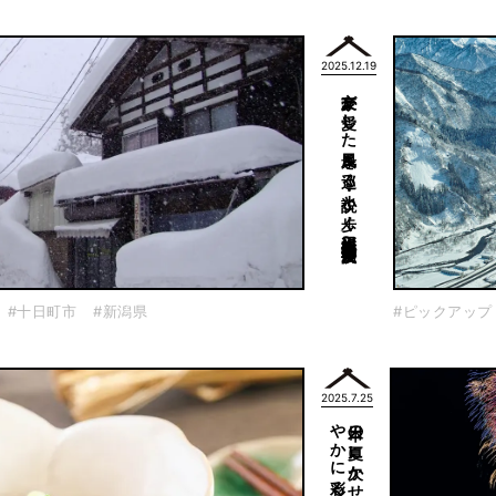
2025.12.19
文豪が愛した風景を巡る・小説と歩く日本紀行〜新潟県・越後湯沢〜
#十日町市
#新潟県
#ピックアップ
2025.7.25
メ