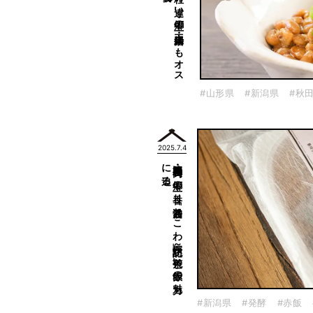
納豆の
魅力を
再発見！
粒の
違い
・郷土の
工夫・腸活に
も
オ
ス
ス
メ
の
#山形県
#新潟県
#秋
2025.7.4
迫る
新潟県・長岡の
郷土の
香り
「醤油お
こ
わ
」探訪記～
茶色い
赤飯の
魅力
に
#新潟県
#発酵
#赤飯