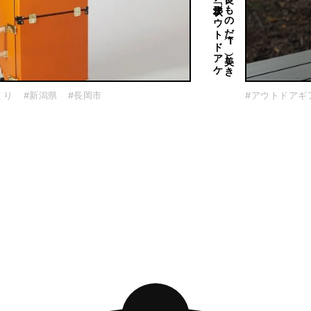
こ
れ
は
良き
も
の
だ
（1
）美し
き
ス
ク
エ
ア
形状「ア
ウ
ト
ド
ア
ケ
ト
ル
くり
#新潟県
#長岡市
#アウトドアギ