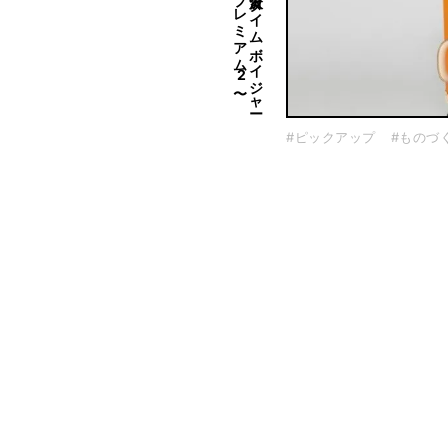
〜
「紙」で
旅す
る
贅沢〜タ
イ
ム
ボ
イ
ジ
ャ
ー
ト
ロ
リ
ープ
レ
ミ
ア
ム
2
#ピックアップ
#ものづ