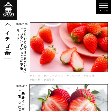
2026.2.20
～
「と
ち
お
と
め
」V
S
「あ
ま
お
う
」
～
ブ
ラ
ン
ド
い
ち
ご
が
示す
地方プ
ラ
イ
ド
イチゴ
一覧
Archive
#イチゴ
#ピックアップ
#フルーツ
#埼玉県
#栃木県
#福岡県
2025.4.17
舞台裏～
群馬の
誇る
イ
チ
ゴ
「や
よ
い
ひ
め
」
～
育て
、
つ
な
ぎ
、
輝く
品種の