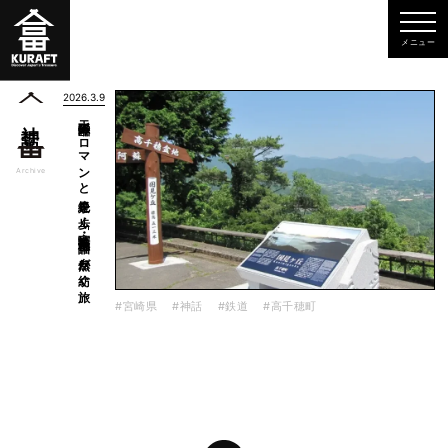
2026.3.9
天孫降臨のロマンと絶景を歩く「宮崎・高千穂」神話と自然が紡ぐ旅
神話
一覧
Archive
#宮崎県
#神話
#鉄道
#高千穂町