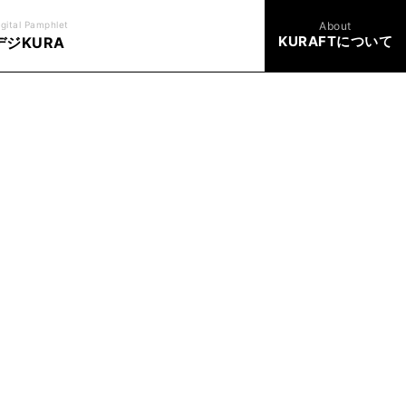
igital Pamphlet
About
KURAFTについて
デジKURA