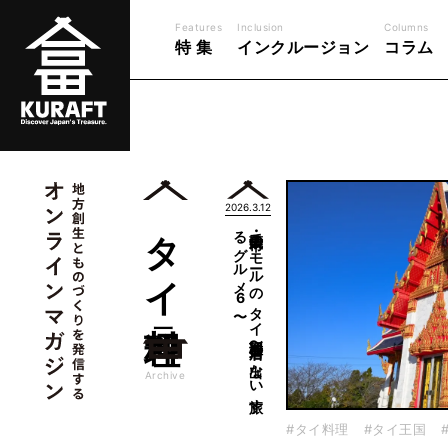
Features
Inclusion
Columns
特 集
インクルージョン
コラム
2026.3.12
タイ料理
〜
千葉・成田市の
モ
ール
の
タ
イ
料理店〜店名の
出な
い
旅す
る
グ
ル
メ
6
一覧
Archive
#タイ料理
#タイ王国