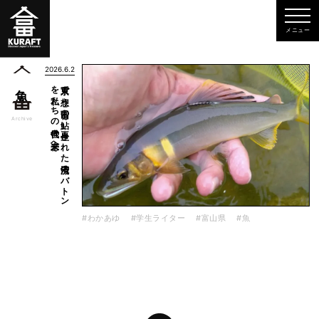
2026.6.2
～
東京で
想う
富山の
鮎～
再生さ
れ
た
清流の
バ
ト
ン
を
私た
ち
の
世代の
未来へ
魚
一覧
Archive
#わかあゆ
#学生ライター
#富山県
#魚