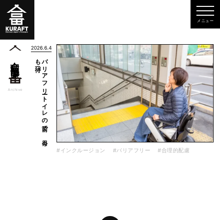
2026.6.4
待つ
バ
リ
ア
フ
リ
ート
イ
レ
の
前で
、
今日
も
合理的配慮
一覧
Archive
#インクルージョン
#バリアフリー
#合理的配慮