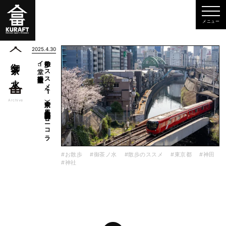
2025.4.30
湯島聖堂
散歩の
ス
ス
メ
（1
）東京の
異文化探訪・神田明神、
ニ
コ
ラ
イ
堂、
御茶ノ水
一覧
Archive
#お散歩
#御茶ノ水
#散歩のススメ
#東京都
#神田
#神社