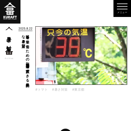
2025.8.22
対策〜
猛暑を
乗り
切る
た
め
の
知恵〜都会生活者が
実践で
き
る
効果的
な
暑さ
暑さ対策
一覧
Archive
#トマト
#暑さ対策
#東京都