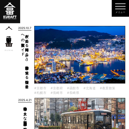
2025.10.7
ド
夜が
始ま
る
時間に
歩こ
う
。
地方都市が
魅せ
る
特別な
世界
へ
の
散策ガ
イ
函館市
一覧
Archive
#京都市
#京都府
#函館市
#北海道
#夜景散策
#札幌市
#長崎市
#長崎県
2025.4.21
地方都市の大きな財産〜路面電車が醸し出す街の雰囲気〜