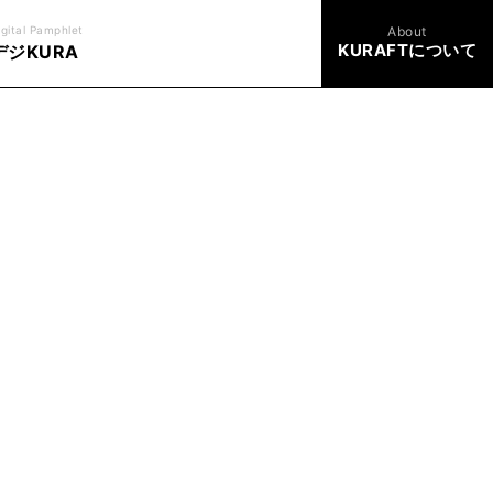
igital Pamphlet
About
KURAFTについて
デジKURA