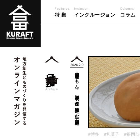
Features
Inclusion
Columns
特 集
インクルージョン
コラム
2026.2.9
博多
福岡・博多通りもん～和洋折衷の傑作と地域限定が生む全国区戦略～
一覧
Archive
#博多
#和菓子
#福岡市