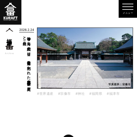
2026.2.24
自然～
神守る
海と
悠久の
祈り
～
玄界灘に
抱か
れ
た
福岡県・宗像の
歴史
と
福津市
一覧
Archive
#世界遺産
#宗像市
#神社
#福岡県
#福津市