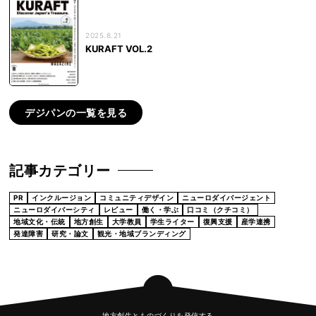
2025.8.21
KURAFT VOL.2
デジパンの一覧を見る
記事カテゴリー
PR
インクルージョン
コミュニティデザイン
ニューロダイバージェント
ニューロダイバーシティ
レビュー
働く・学ぶ
口コミ（クチコミ）
地域文化・伝統
地方創生
大学教員
学生ライター
復興支援
産学連携
発達障害
研究・論文
観光・地域ブランディング
地方創生とものづくりを発信する