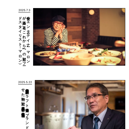
2025.7.3
）
食の
エ
ン
タ
ーテ
イ
ナ
ー、
マ
ロ
ン
が
語る
「今」と
「こ
れ
か
ら
」へ
の
想い
（フ
ー
ド
ス
タ
イ
リ
ス
ト
：
マ
ロ
ン
2025.5.22
伊勢醤油本舗）
伊勢神宮奉納品・ク
ラ
フ
ト
醤油の
ブ
ラ
ン
ド
化を
成功さ
せ
た
熱い
想い
（三重県伊勢市：