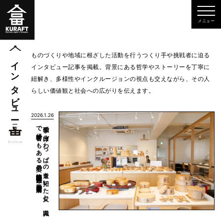
ものづくりや地域に根ざした活動を行うつくり手や挑戦者に迫る
インタビュー
インタビュー記事を掲載。背景にある哲学やストーリーを丁寧に
紐解き、多様性やインクルージョンの視点も交えながら、その人
らしい価値観と社会への広がりを伝えます。
2026.1.26
一覧
柴田慶信商店）
独学で
曲げ
わ
っ
ぱ
の
道を
拓い
た
父と
、
職人
で
経営者で
も
あ
る
息子の
物語（秋田県大館市：
Archive