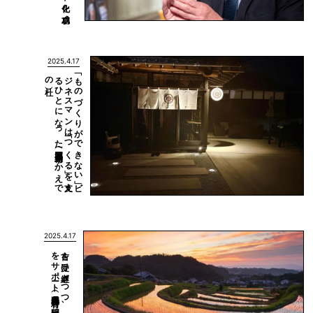
2025.4.17
杜）
「も
の
づ
く
り
が
で
き
な
い
」ビ
ジ
ネ
ス
マ
ン
は
「つ
く
る
」を
支え
る
ひ
と
に
な
っ
た
（福岡県糸島市：
か
え
で
の
2025.4.17
明日香村商工会）
古を
受け
継ぎ
つ
つ
、
新し
い
挑戦に
取り
組む
事業者
を
サ
ポ
ート
（奈良県明日香村：